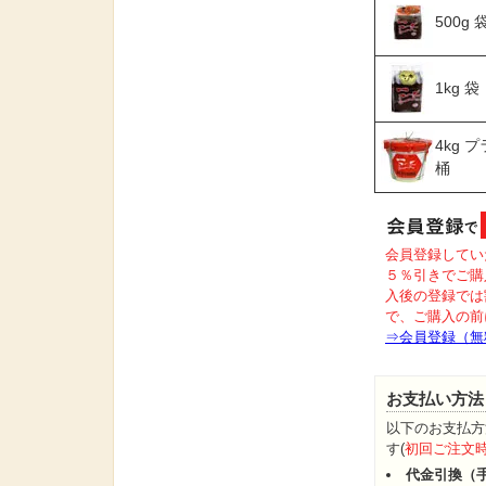
500g 
1kg 袋
4kg プ
桶
会員登録してい
５％引きでご購
入後の登録では
で、ご購入の前
⇒会員登録（無
お支払い方法
以下のお支払方
す(
初回ご注文
代金引換（手