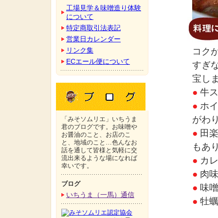
工場見学＆味噌造り体験
について
特定商取引法表記
営業日カレンダー
リンク集
コク
ECエール便について
すぎ
宝し
●
牛ス
●
ホイ
がわ
「みそソムリエ」いちうま
君のブログです。お味噌や
●
田楽
お醤油のこと、お店のこ
と、地域のこと…色んなお
もあ
話を通して皆様と気軽に交
流出来るような場になれば
●
カレ
幸いです。
●
肉味
ブログ
●
味噌
いちうま（一馬）通信
●
牡蠣