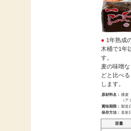
●
1年熟成
木桶で1年
す。
麦の味噌な
どと比べる
します。
原材料名：
裸麦
（ア
賞味期限：
製造
保存方法：
直射
容量