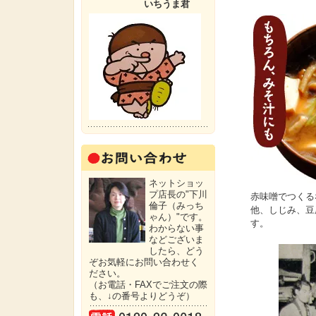
いちうま君
ネットショッ
プ店長の"下川
赤味噌でつくる
倫子（みっち
他、しじみ、豆
ゃん）"です。
す。
わからない事
などございま
したら、どう
ぞお気軽にお問い合わせく
ださい。
（お電話・FAXでご注文の際
も、↓の番号よりどうぞ）