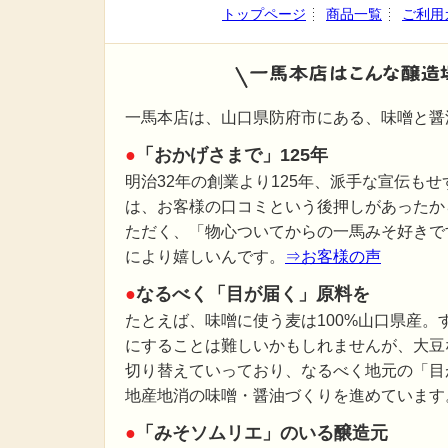
トップページ
商品一覧
ご利用
一馬本店は、山口県防府市にある、味噌と醤
●
「おかげさまで」125年
明治32年の創業より125年、派手な宣伝も
は、お客様の口コミという後押しがあったか
ただく、「物心ついてからの一馬みそ好きで
により嬉しいんです。
⇒お客様の声
●
なるべく「目が届く」原料を
たとえば、味噌に使う麦は100%山口県産。
にすることは難しいかもしれませんが、大豆
切り替えていっており、なるべく地元の「目
地産地消の味噌・醤油づくりを進めています
●
「みそソムリエ」のいる醸造元