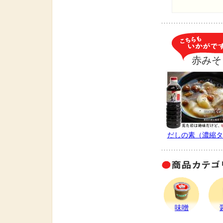
赤みそ
だしの素（濃縮タ
味噌