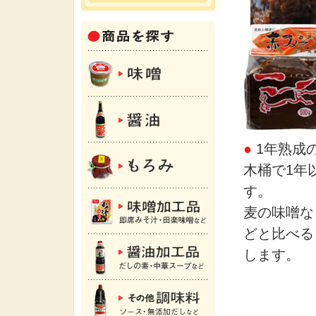
●
1年熟成
木桶で1年
す。
麦の味噌な
どと比べる
します。