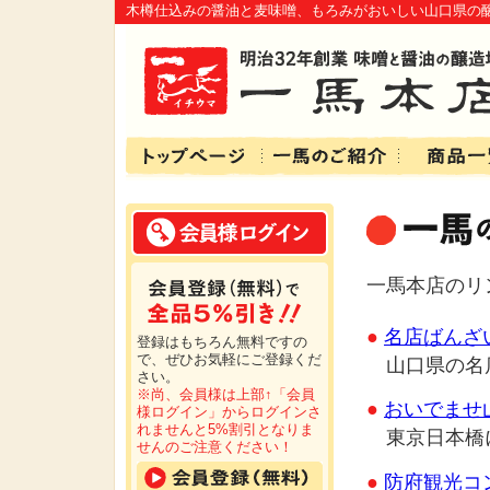
木樽仕込みの醤油と麦味噌、もろみがおいしい山口県の
一馬本店のリ
●
名店ばんざ
登録はもちろん無料ですの
で、ぜひお気軽にご登録くだ
山口県の名
さい。
※尚、会員様は上部↑「会員
●
おいでませ
様ログイン」からログインさ
れませんと5%割引となりま
東京日本橋
せんのご注意ください！
●
防府観光コ