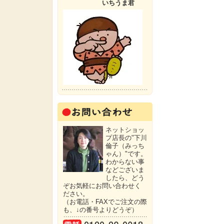
いちうま君
ネットショッ
プ店長の"下川
倫子（みっち
ゃん）"です。
わからない事
などございま
したら、どう
ぞお気軽にお問い合わせく
ださい。
（お電話・FAXでご注文の際
も、↓の番号よりどうぞ）