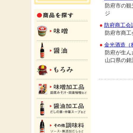
防府市の観
ジ
●
防府商工会
防府市商工
●
金光酒造（
防府が生ん
山口県の銘